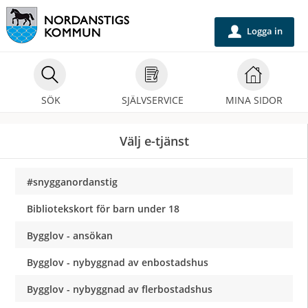
Välkommen
till
Logga in
u
självservice
-
Nordanstigs
SÖK
SJÄLVSERVICE
MINA SIDOR
kommun
Välj e-tjänst
#snygganordanstig
Bibliotekskort för barn under 18
Bygglov - ansökan
Bygglov - nybyggnad av enbostadshus
Bygglov - nybyggnad av flerbostadshus