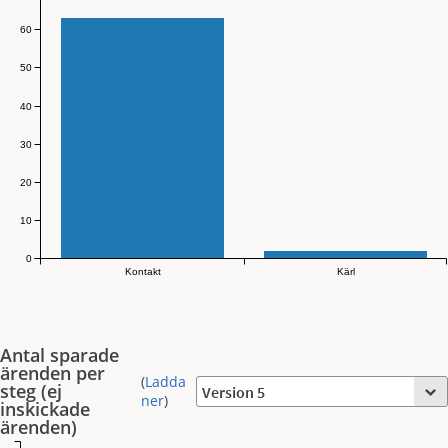
60
50
40
30
20
10
0
Kontakt
Kärl
Antal sparade
ärenden per
(
Ladda
steg (ej
ner
)
inskickade
ärenden)