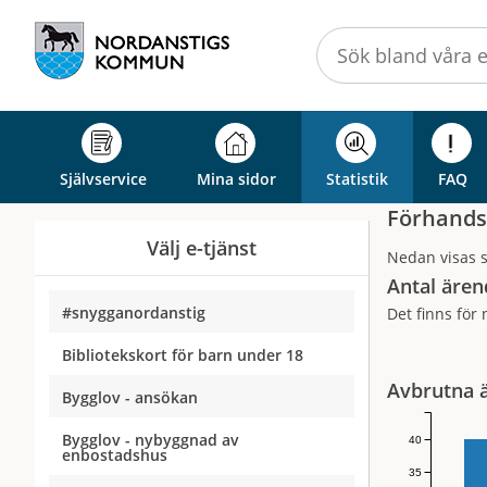
Välkommen
till
självservice
-
Nordanstigs
kommun
Självservice
Mina sidor
Statistik
FAQ
Förhands
Välj e-tjänst
Nedan visas s
Antal ären
#snygganordanstig
Det finns för 
Bibliotekskort för barn under 18
Avbrutna 
Bygglov - ansökan
Bygglov - nybyggnad av
40
enbostadshus
35