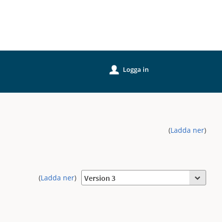
Logga in
u
(
Ladda ner
)
(
Ladda ner
)