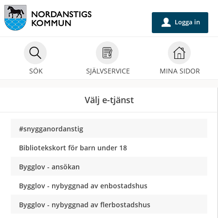
Välkommen
till
Logga in
u
självservice
-
Nordanstigs
SÖK
SJÄLVSERVICE
MINA SIDOR
kommun
Välj e-tjänst
#snygganordanstig
Bibliotekskort för barn under 18
Bygglov - ansökan
Bygglov - nybyggnad av enbostadshus
Bygglov - nybyggnad av flerbostadshus