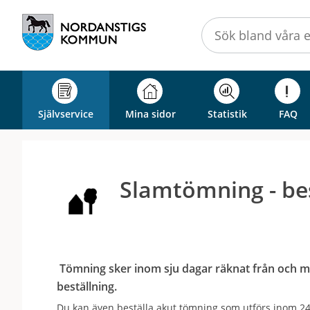
Välkommen
till
självservice
-
Nordanstigs
kommun
Självservice
Mina sidor
Statistik
FAQ
Slamtömning - be
Tömning sker inom sju dagar räknat från och 
beställning.
Du kan även beställa akut tömning som utförs inom 24