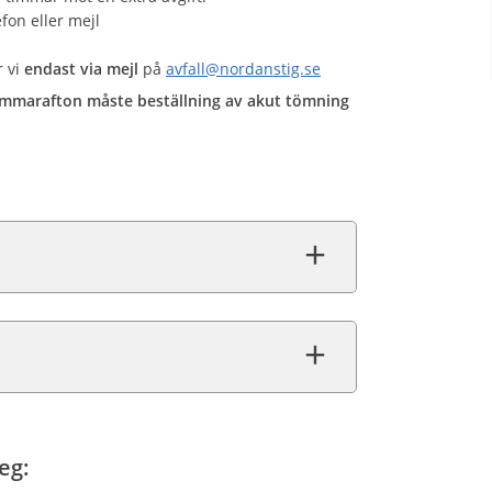
fon eller mejl
r vi
endast via mejl
på
avfall@nordanstig.se
ommarafton måste beställning av akut tömning
eg: