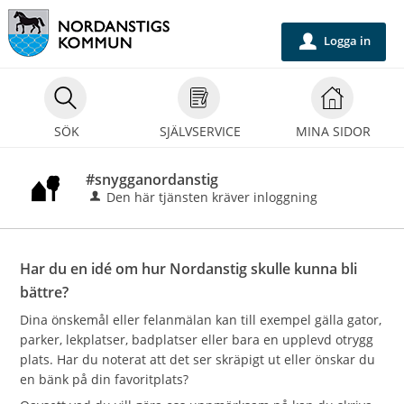
Välkommen
till
Logga in
u
självservice
-
Nordanstigs
SÖK
SJÄLVSERVICE
MINA SIDOR
kommun
#snygganordanstig
Den här tjänsten kräver inloggning
Har du en idé om hur Nordanstig skulle kunna bli
bättre?
Dina önskemål eller felanmälan kan till exempel gälla gator,
parker, lekplatser, badplatser eller bara en upplevd otrygg
plats. Har du noterat att det ser skräpigt ut eller önskar du
en bänk på din favoritplats?