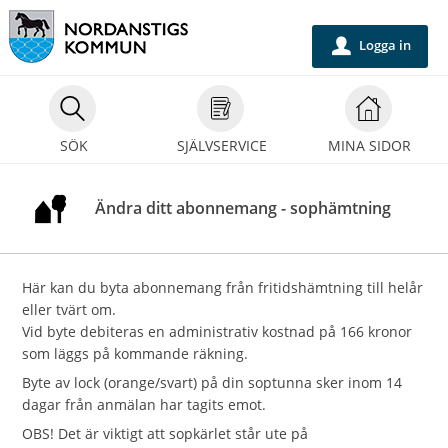
Välkommen
till
Logga in
u
självservice
-
Nordanstigs
SÖK
SJÄLVSERVICE
MINA SIDOR
kommun
Ändra ditt abonnemang - sophämtning
Här kan du byta abonnemang från fritidshämtning till helår
eller tvärt om.
Vid byte debiteras en administrativ kostnad på 166 kronor
som läggs på kommande räkning.
Byte av lock (orange/svart) på din soptunna sker inom 14
dagar från anmälan har tagits emot.
OBS! Det är viktigt att sopkärlet står ute på