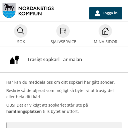
Välkommen
till
Logga in
u
självservice
-
Nordanstigs
SÖK
SJÄLVSERVICE
MINA SIDOR
kommun
Trasigt sopkärl - anmälan
Här kan du meddela oss om ditt sopkärl har gått sönder.
Beskriv så detaljerat som möjligt så byter vi ut trasig del
eller hela ditt kärl.
OBS! Det är viktigt att sopkärlet står ute på
hämtningsplatsen
tills bytet är utfört.