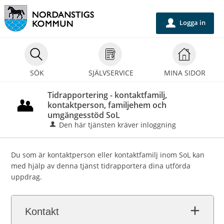
Välkommen
till
Logga in
u
självservice
-
Nordanstigs
SÖK
SJÄLVSERVICE
MINA SIDOR
kommun
Tidrapportering - kontaktfamilj,
kontaktperson, familjehem och
umgängesstöd SoL
Den här tjänsten kräver inloggning
Du som är kontaktperson eller kontaktfamilj inom SoL kan
med hjälp av denna tjänst tidrapportera dina utförda
uppdrag.
Kontakt